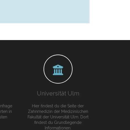
Universität Ulm
anfrage
Hier findest du die Seite der
rten in
Zahnmedizin der Medizinischen
sten
Fakultät der Universität Ulm. Dort
findest du Grundlegende
Informationen.