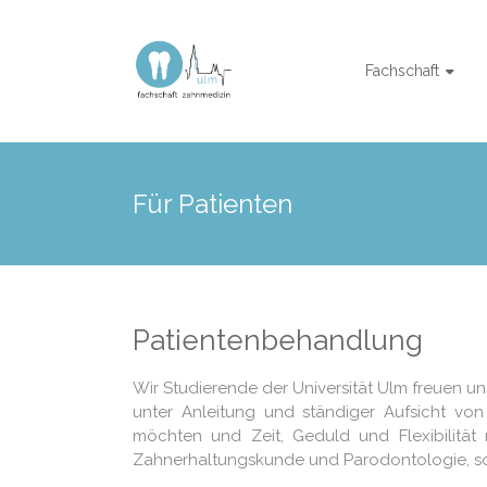
Zum
Inhalt
Fachschaft
springen
Fachschaft
Zahnmedizin
Ulm
Für Patienten
Patientenbehandlung
Wir Studierende der Universität Ulm freuen 
unter Anleitung und ständiger Aufsicht v
möchten und Zeit, Geduld und Flexibilität m
Zahnerhaltungskunde und Parodontologie, sowi