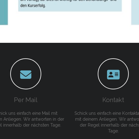
Per Mail
Kontakt
ick uns einfach eine Mail mit
Schick uns einfach eine Kontakt
 Anliegen. Wir antworten in der
mit deinem Anliegen. Wir antwo
l innerhalb der nächsten Tage.
der Regel innerhalb der näch
Tage.