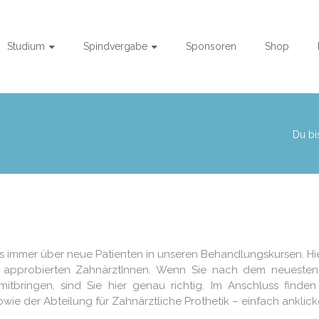
Studium
Spindvergabe
Sponsoren
Shop
Du bis
uns immer über neue Patienten in unseren Behandlungskursen. H
on approbierten ZahnärztInnen. Wenn Sie nach dem neueste
itbringen, sind Sie hier genau richtig. Im Anschluss finden
e der Abteilung für Zahnärztliche Prothetik – einfach anklick