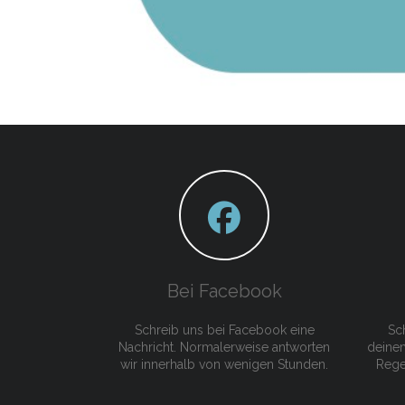
Bei Facebook
Schreib uns bei Facebook eine
Sch
Nachricht. Normalerweise antworten
deinem
wir innerhalb von wenigen Stunden.
Rege